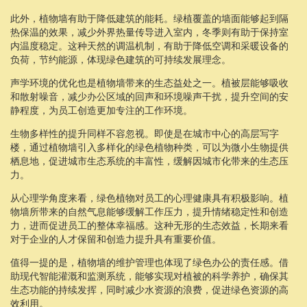
此外，植物墙有助于降低建筑的能耗。绿植覆盖的墙面能够起到隔
热保温的效果，减少外界热量传导进入室内，冬季则有助于保持室
内温度稳定。这种天然的调温机制，有助于降低空调和采暖设备的
负荷，节约能源，体现绿色建筑的可持续发展理念。
声学环境的优化也是植物墙带来的生态益处之一。植被层能够吸收
和散射噪音，减少办公区域的回声和环境噪声干扰，提升空间的安
静程度，为员工创造更加专注的工作环境。
生物多样性的提升同样不容忽视。即使是在城市中心的高层写字
楼，通过植物墙引入多样化的绿色植物种类，可以为微小生物提供
栖息地，促进城市生态系统的丰富性，缓解因城市化带来的生态压
力。
从心理学角度来看，绿色植物对员工的心理健康具有积极影响。植
物墙所带来的自然气息能够缓解工作压力，提升情绪稳定性和创造
力，进而促进员工的整体幸福感。这种无形的生态效益，长期来看
对于企业的人才保留和创造力提升具有重要价值。
值得一提的是，植物墙的维护管理也体现了绿色办公的责任感。借
助现代智能灌溉和监测系统，能够实现对植被的科学养护，确保其
生态功能的持续发挥，同时减少水资源的浪费，促进绿色资源的高
效利用。