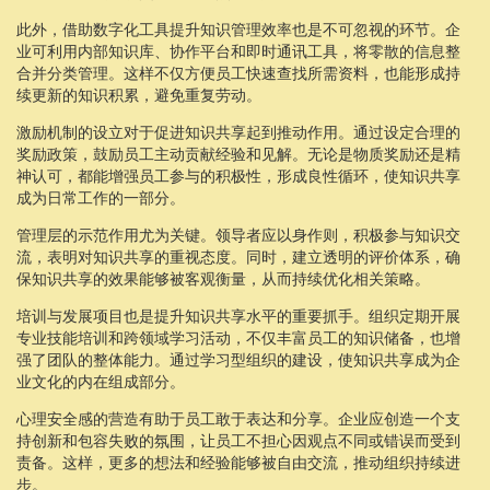
此外，借助数字化工具提升知识管理效率也是不可忽视的环节。企
业可利用内部知识库、协作平台和即时通讯工具，将零散的信息整
合并分类管理。这样不仅方便员工快速查找所需资料，也能形成持
续更新的知识积累，避免重复劳动。
激励机制的设立对于促进知识共享起到推动作用。通过设定合理的
奖励政策，鼓励员工主动贡献经验和见解。无论是物质奖励还是精
神认可，都能增强员工参与的积极性，形成良性循环，使知识共享
成为日常工作的一部分。
管理层的示范作用尤为关键。领导者应以身作则，积极参与知识交
流，表明对知识共享的重视态度。同时，建立透明的评价体系，确
保知识共享的效果能够被客观衡量，从而持续优化相关策略。
培训与发展项目也是提升知识共享水平的重要抓手。组织定期开展
专业技能培训和跨领域学习活动，不仅丰富员工的知识储备，也增
强了团队的整体能力。通过学习型组织的建设，使知识共享成为企
业文化的内在组成部分。
心理安全感的营造有助于员工敢于表达和分享。企业应创造一个支
持创新和包容失败的氛围，让员工不担心因观点不同或错误而受到
责备。这样，更多的想法和经验能够被自由交流，推动组织持续进
步。