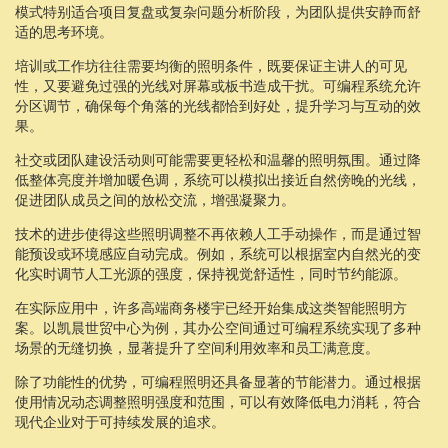
模式特别适合项目复盘或复杂问题分析阶段，为团队提供安静而舒
适的思考环境。
培训或工作坊往往需要均衡的照明条件，既要保证主讲人的可见
性，又要避免过强的光线对屏幕或板书造成干扰。可编程系统允许
分区调节，确保每个角落的光线都恰到好处，提升学习与互动的效
果。
社交或团队建设活动则可能需要更轻松和温馨的照明氛围。通过降
低整体亮度并增加暖色调，系统可以模拟出接近自然傍晚的光线，
促进团队成员之间的放松交流，增强凝聚力。
技术的进步使得这些照明调整不再依赖人工手动操作，而是通过智
能预设或环境感应自动完成。例如，系统可以根据室内自然光的变
化实时调节人工光源的强度，保持视觉舒适性，同时节约能源。
在实际应用中，许多高端商务楼宇已经开始集成这类智能照明方
案。以凯晨世贸中心为例，其办公空间通过可编程系统实现了多种
场景的无缝切换，显著提升了空间利用效率和员工满意度。
除了功能性的优势，可编程照明还具备显著的节能潜力。通过根据
使用情况动态调整照明强度和范围，可以有效降低电力消耗，符合
现代企业对于可持续发展的追求。