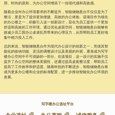
用、时尚的原则，为办公空间增添了一份现代感和高效感。
随着企业对办公环境要求的不断提升，智能储物悬台不仅仅是为了
整洁，更是为了提供更加便捷、高效的办公体验。该项目作为领先
的办公楼之一，积极引入这一创新设计，旨在为员工提供一个更加
舒适和高效的工作环境。通过优化桌面空间，智能储物悬台能够有
效减少员工因办公桌凌乱而带来的心理压力，从而帮助员工更好地
集中精力投入工作。
总的来说，智能储物悬台作为现代办公设计的创新之一，凭借其智
能化的收纳功能、灵活的调整设计以及美观的外观，逐渐成为写字
楼办公空间中不可或缺的一部分。在该项目，这一设计的实施不仅
提升了办公空间的整体美观性，还通过提高桌面整洁度，帮助员工
提高了工作效率和舒适度。随着科技的不断进步，智能储物悬台将
成为更多办公楼和企业的标准配置，进一步推动智能化办公环境的
发展。
写字楼办公选址平台