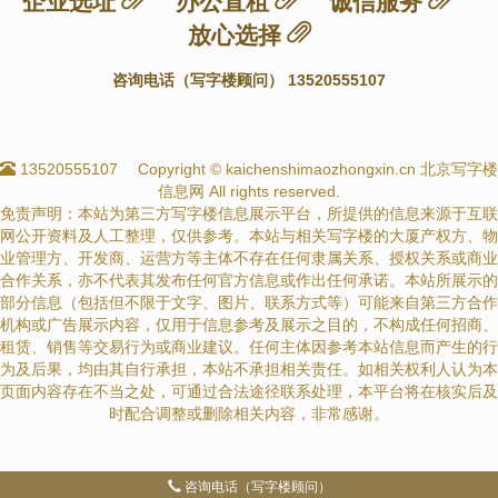
企业选址
办公直租
诚信服务
放心选择
咨询电话（写字楼顾问） 13520555107
13520555107
Copyright © kaichenshimaozhongxin.cn 北京写字楼
信息网 All rights reserved.
免责声明：本站为第三方写字楼信息展示平台，所提供的信息来源于互联
网公开资料及人工整理，仅供参考。本站与相关写字楼的大厦产权方、物
业管理方、开发商、运营方等主体不存在任何隶属关系、授权关系或商业
合作关系，亦不代表其发布任何官方信息或作出任何承诺。本站所展示的
部分信息（包括但不限于文字、图片、联系方式等）可能来自第三方合作
机构或广告展示内容，仅用于信息参考及展示之目的，不构成任何招商、
租赁、销售等交易行为或商业建议。任何主体因参考本站信息而产生的行
为及后果，均由其自行承担，本站不承担相关责任。如相关权利人认为本
页面内容存在不当之处，可通过合法途径联系处理，本平台将在核实后及
时配合调整或删除相关内容，非常感谢。
咨询电话（写字楼顾问）