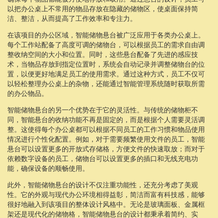
以把办公桌上不常用的物品存放在隐藏的储物区，使桌面保持简
洁、整洁，从而提高了工作效率和专注力。
在该项目的办公区域，智能储物悬台被广泛应用于各类办公桌上。
每个工作站配备了高度可调的储物台，可以根据员工的需求自由调
整收纳空间的大小和位置。同时，这些悬台配备了先进的感应技
术，当物品存放到指定位置时，系统会自动记录并调整储物台的位
置，以便更好地满足员工的使用需求。通过这种方式，员工不仅可
以轻松整理办公桌上的杂物，还能通过智能管理系统随时获取所需
的办公物品。
智能储物悬台的另一个优势在于它的灵活性。与传统的储物柜不
同，智能悬台的收纳功能不再是固定的，而是根据个人需要灵活调
整。这使得每个办公桌都可以根据不同员工的工作习惯和物品使用
情况进行个性化配置。例如，对于需要频繁使用文件的员工，智能
悬台可以设置更多的开放式存储格，方便文件的快速取放；而对于
依赖数字设备的员工，储物台可以设置更多的插口和无线充电功
能，确保设备的顺畅使用。
此外，智能储物悬台的设计不仅注重功能性，还充分考虑了美观
性。它的外观与现代办公环境相得益彰，简洁而富有科技感，能够
很好地融入到该项目的整体设计风格中。无论是玻璃面板、金属框
架还是现代化的储物格，智能储物悬台的设计都秉承着简约、实